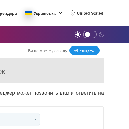
United States
трейдера
Українська
Ви не маєте дозволу
Увійдіть
ок
джер может позвонить вам и ответить на